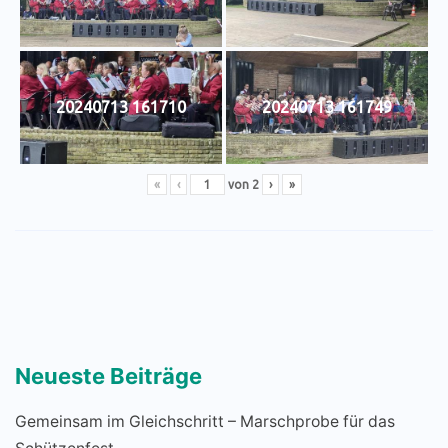
20240713 161710
20240713 161749
«
‹
von
2
›
»
Neueste Beiträge
Gemeinsam im Gleichschritt – Marschprobe für das