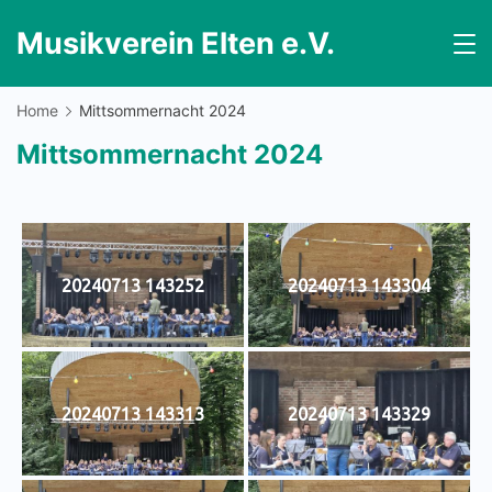
Skip
Musikverein Elten e.V.
to
content
Home
Mittsommernacht 2024
Mittsommernacht 2024
20240713 143252
20240713 143304
20240713 143313
20240713 143329