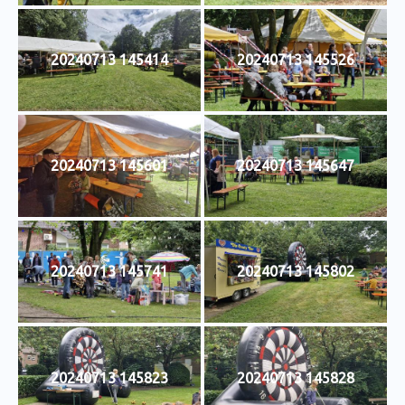
20240713 145414
20240713 145526
20240713 145601
20240713 145647
20240713 145741
20240713 145802
20240713 145823
20240713 145828