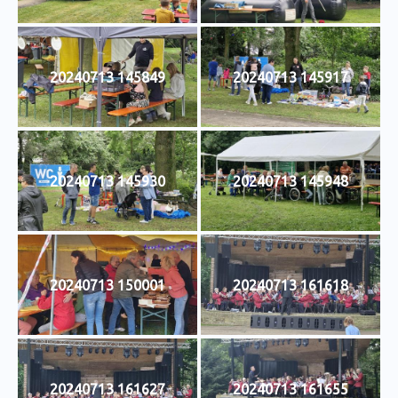
20240713 145849
20240713 145917
20240713 145930
20240713 145948
20240713 150001
20240713 161618
20240713 161627
20240713 161655