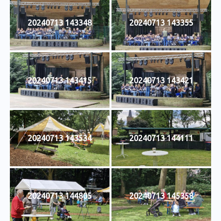
20240713 143348
20240713 143355
20240713 143415
20240713 143421
20240713 143534
20240713 144111
20240713 144805
20240713 145358